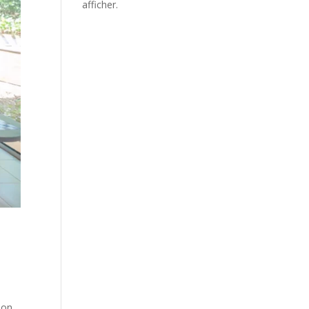
afficher.
son