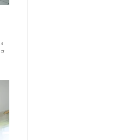
54
ier