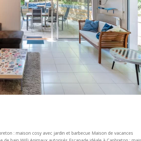
pbreton : maison cosy avec jardin et barbecue Maison de vacances
e de bain WiFi Animaux autorisés Escapade idéale à Capbreton : mai