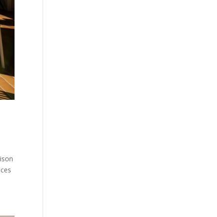
aison
nces