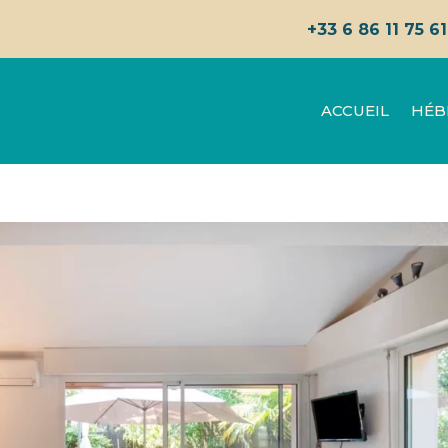
+33 6 86 11 75 61
ACCUEIL
HÉB